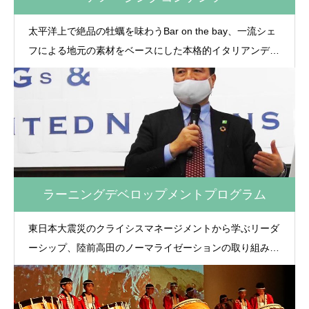
太平洋上で絶品の牡蠣を味わうBar on the bay、一流シェ
フによる地元の素材をベースにした本格的イタリアンディ
ナー、ワイン作りからイタリアで学んできたソムリエのワ
イン、気仙大工左官伝承館やワタミオーガニックランドで
のものつくりアクティビティ、高田松原で有名な美しい海
や気軽に登山が楽しめる山での美しい自然を舞台としたロ
ゲイ二ングや釣りなどのスポーツアクティビティ。ここ陸
前高田でしか味わえない思い出に残るアメージングなコン
テンツをみなさまにご紹介しています。
ラーニングデベロップメントプログラム
東日本大震災のクライシスマネージメントから学ぶリーダ
ーシップ、陸前高田のノーマライゼーションの取り組みの
見学から考える自分らしい行き方の探求、SDGs以前から
行われているサスティナビリティに根ざした町つくりの見
学などを通し、真の意味での人材育成プログラムをご用