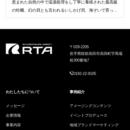
恵まれた自然の中で温湯処理をし丁寧に養殖された最高級
の牡蠣、幻の貝とも言われるいしかげ貝、海ぞいで育った
甘みの強い米崎りんご、そして姉妹都市クレセントシティ
から直輸入のIPAシークエークビール、オーガニックのル
ミアノチーズなど陸前高田ならではのグルメを、少しでも
多くの方にファンになっていただけるようマーケティング
〒029-2205
しています。
岩手県陸前高田市高田町字馬場
前300番地7
0192-22-9105
わたしたちについて
事例紹介
メッセージ
アメージングコンテンツ
企業情報
イベントプロデュース
事業内容
地域ブランドマーケティング