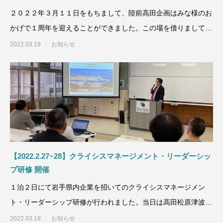
２０２２年３月１１日をもちまして、陸前高田企画はみな様のお
かげで１周年を迎えることができました。この場を借りまして、
御礼を申し上げます。
2022.03.18
お知らせ
【2022.2.27~28】クライシスマネージメント・リーダーシッ
プ研修 開催
１泊２日にて岩手県内企業を招いてのクライシスマネージメン
ト・リーダーシップ研修が行われました。当日は高田松原津波復
興祈念公園のパー
2022.03.18
お知らせ