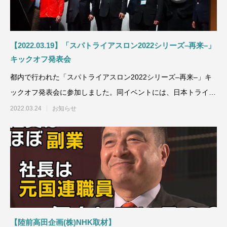
【2022.03.19】「スパトライアスロン2022シリーズ–再来–」
キックオフ発表会
都内で行われた「スパトライアスロン2022シリーズ–再来–」キ
ックオフ発表会に参加しました。同イベントには、日本トライア
スロン連合
2022.03.24
お知らせ
【陸前高田企画(株)NHK取材】