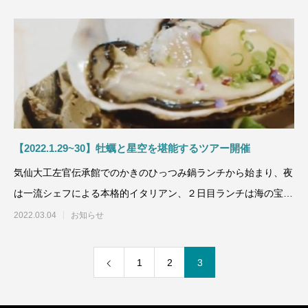
【2022.1.29~30】牡蠣と星空を堪能するツアー開催
気仙大工左官伝承館でのかきのひっつみ鍋ランチから始まり、夜
は一流シェフによる本格的イタリアン、２日目ランチは海の宝石
箱蒸しの牡蠣尽くし。加
2022.03.04
お知らせ
1
2
3