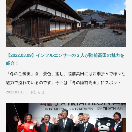
【2022.03.09】インフルエンサーの２人が陸前高田の魅力を
紹介！
「冬のご褒美」食、景色、癒し、陸前高田には四季折々で様々な
魅力で溢れているのです。今回は「冬の陸前高田」にスポットラ
イトを
2022.03.31
お知らせ