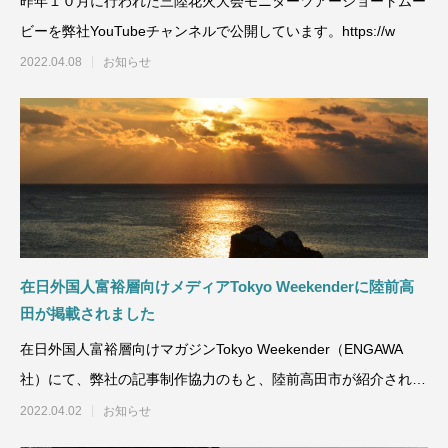
昨年１０月に行われた三陸花火大会モニターツアーショートムー
ビーを弊社YouTubeチャンネルで公開しています。https://w
2022.04.08
お知らせ
在日外国人富裕層向けメディアTokyo Weekenderに陸前高
田が掲載されました
在日外国人富裕層向けマガジンTokyo Weekender（ENGAWA
社）にて、弊社の記事制作協力のもと、陸前高田市が紹介されま
した。下
2022.04.02
お知らせ