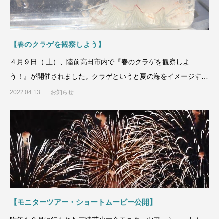
【春のクラゲを観察しよう】
４月９日（ 土）、陸前高田市内で『春のクラゲを観察しよ
う！』が開催されました。クラゲというと夏の海をイメージする
かもしれませんが、
2022.04.13
お知らせ
【モニターツアー・ショートムービー公開】