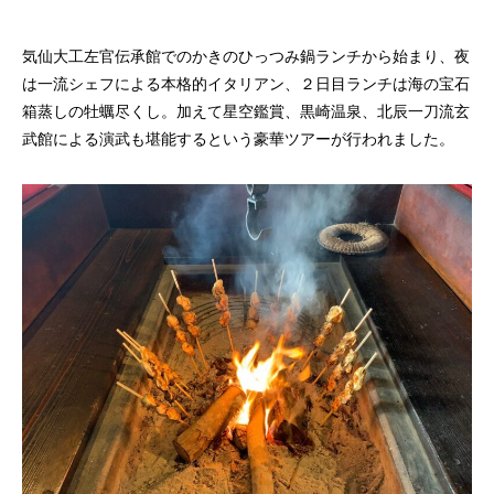
気仙大工左官伝承館でのかきのひっつみ鍋ランチから始まり、夜
は一流シェフによる本格的イタリアン、２日目ランチは海の宝石
箱蒸しの牡蠣尽くし。加えて星空鑑賞、黒崎温泉、北辰一刀流玄
武館による演武も堪能するという豪華ツアーが行われました。