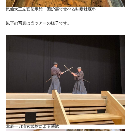
気仙大工左官伝承館 囲炉裏で食べる味噌牡蠣串
以下の写真は当ツアーの様子です。
北辰一刀流玄武館による演武