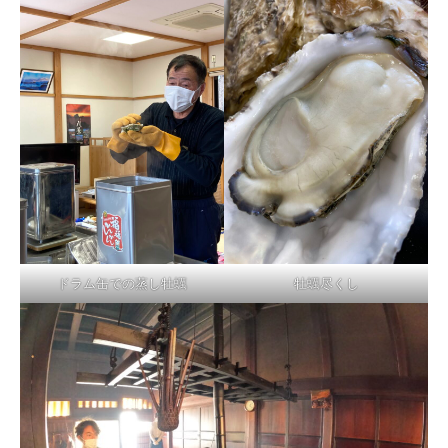
ドラム缶での蒸し牡蠣
牡蠣尽くし