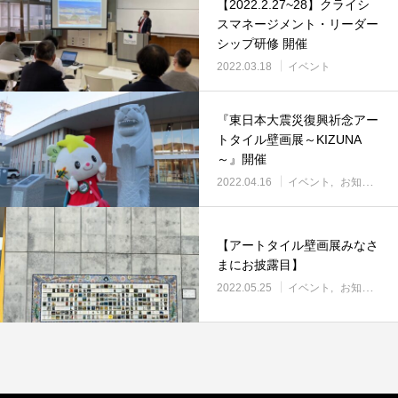
【2022.2.27~28】クライシ
スマネージメント・リーダー
シップ研修 開催
2022.03.18
イベント
『東日本大震災復興祈念アー
トタイル壁画展～KIZUNA
～』開催
2022.04.16
イベント
お知らせ
【アートタイル壁画展みなさ
まにお披露目】
2022.05.25
イベント
お知らせ