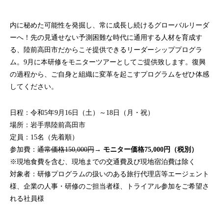
内に秘めた可能性を発掘し、常に成長し続けるグローバルリーダ
ーへ！先の見通せない予測困難な時代に通用する人材を育成す
る、陸前高田市だからこそ提供できるリーダーシッププログラ
ム。9月に本研修をモニターツアーとしてご提供致します。復興
の過程から、ご自身と組織に変革を起こすプログラムをぜひ体感
してください。
日程：令和5年9月16日（土）～18日（月・祝）
場所：岩手県陸前高田市
定員：15名（先着順）
参加費：
通常価格150,000円
→
モニター価格75,000円（税別）
※現地食費を含む、現地までの交通費及び現地宿泊費は除く
対象者：研修プログラムの扱いのある旅行代理店等エージェント
様、企業の人事・研修のご担当者様、トライアル参加をご希望さ
れる社員様